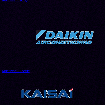
Mitsubishi Electric