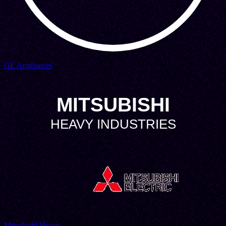
GE Appliances
Mitsubishi Heavy