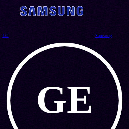
LG
Samsung