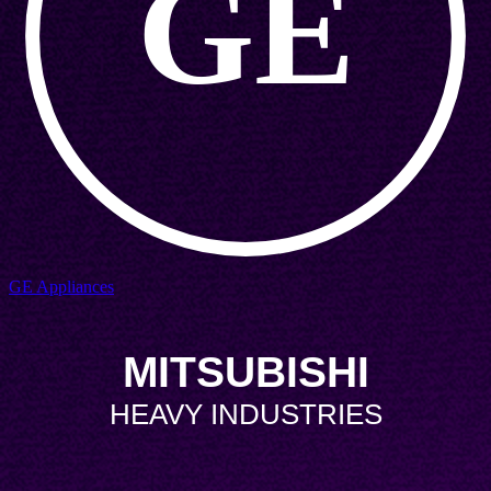
GE Appliances